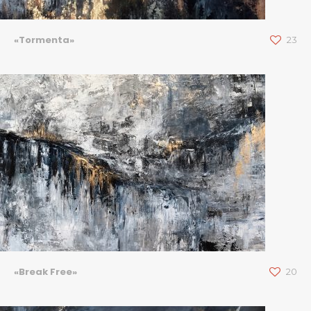
«Tormenta»
23
«Break Free»
20