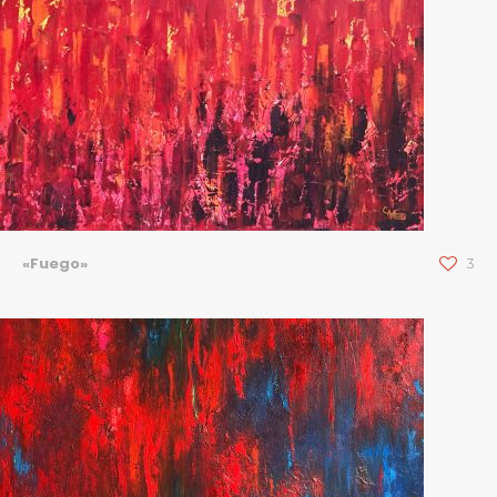
«Fuego»
3