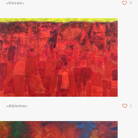
«Voces»
11
«Abismo»
2