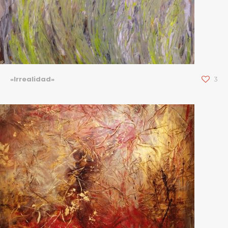
«Irrealidad»
3