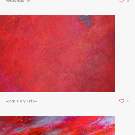
«Huellas II»
6
«Cálido y Frío»
4