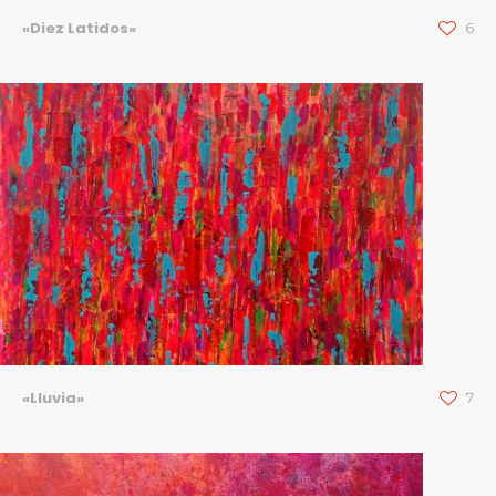
«Diez Latidos»
6
«Lluvia»
7