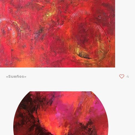
«Sueños»
4