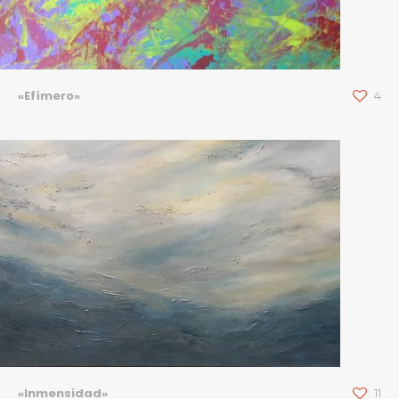
«Efímero»
4
«Inmensidad»
11