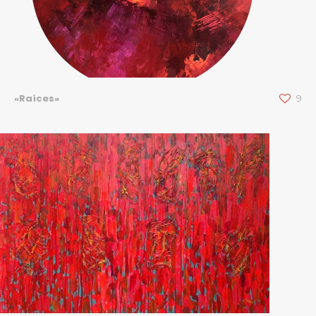
«Raíces»
9