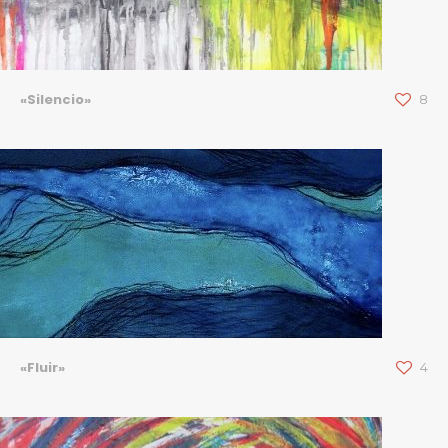
«Silencio»
8
«Fluir»
4