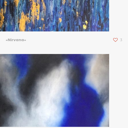
«Nirvana»
3