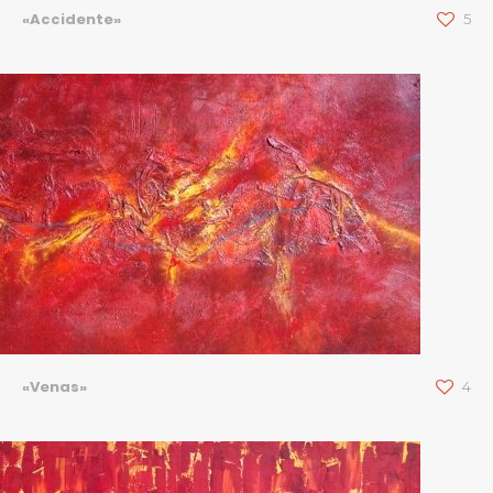
«Accidente»
5
«Venas»
4