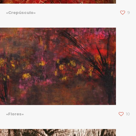
«Crepúsculo»
9
«Flores»
10