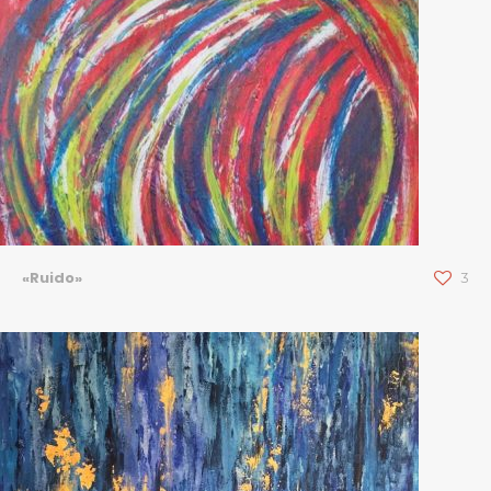
«Ruido»
3