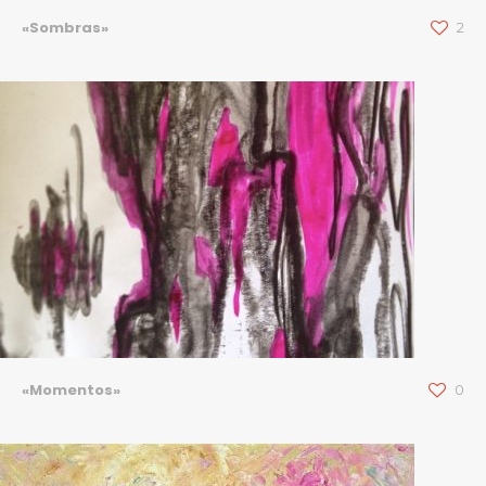
«Sombras»
2
«Momentos»
0