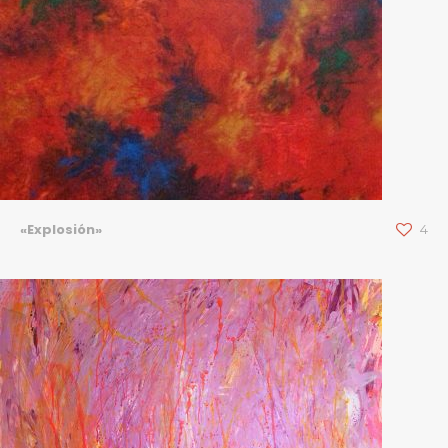
«Explosión»
4