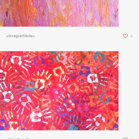
«Irrepetible»
4