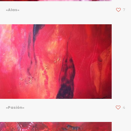
«Alas»
7
«Pasión»
4