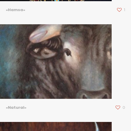
«Hamsa»
1
«Natural»
0