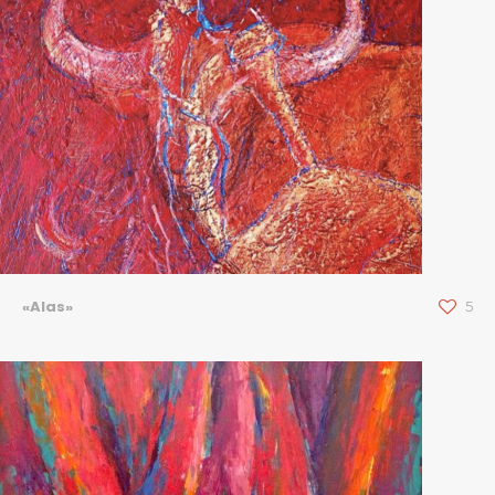
«Alas»
5