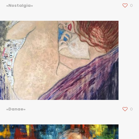
«Nostalgia»
0
«Danae»
0