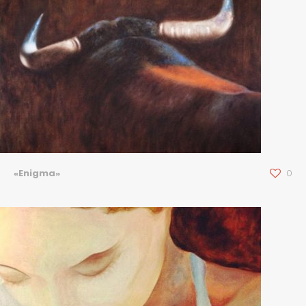
«Enigma»
0