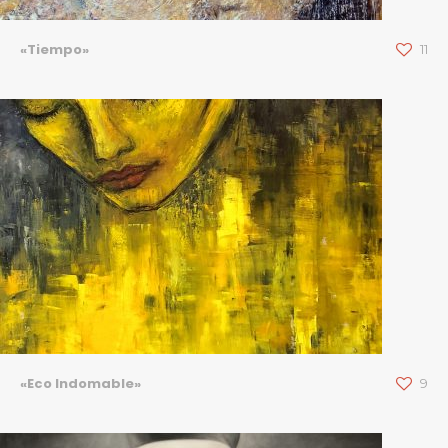
«Tiempo»
11
«Eco Indomable»
9