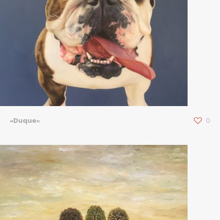
«Duque»
0