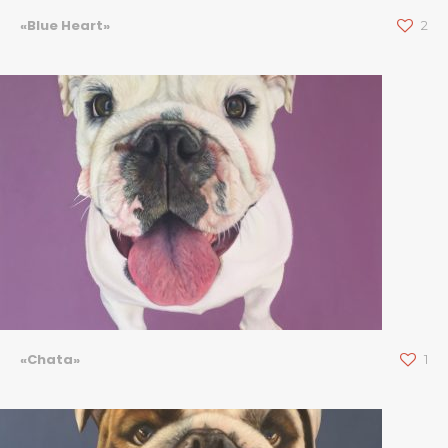
«Blue Heart»
2
«Chata»
1