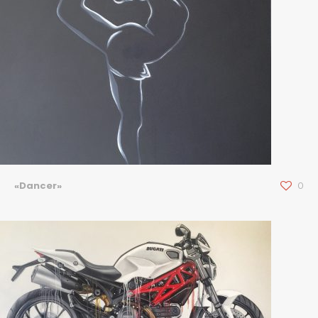
«Dancer»
0