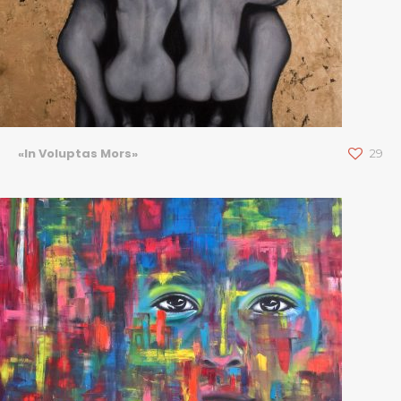
«In Voluptas Mors»
29