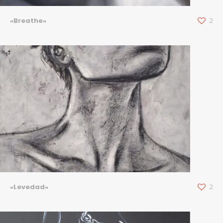
«Breathe»
2
«Levedad»
2