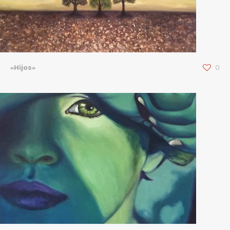
«Hijos»
0