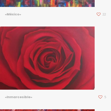
«México»
22
«Inmarcesible»
5